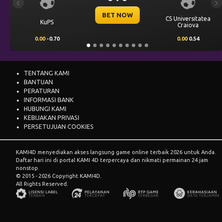
Previous
Ne
BET NOW
CS Universitatea
Red Bull Salzb
Craiova
0
0.00
0.54
0.75
0.57
TENTANG KAMI
BANTUAN
PERATURAN
INFORMASI BANK
HUBUNGI KAMI
KEBIJAKAN PRIVASI
PERSETUJUAN COOKIES
KAMI4D
menyediakan akses langsung game online terbaik 2026 untuk Anda.
Daftar hari ini di portal
KAMI 4D
terpercaya dan nikmati permainan 24 jam
nonstop.
© 2015 - 2026 Copyright KAMI4D.
All Rights Reserved.