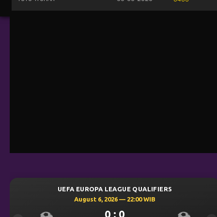
UEFA EUROPA LEAGUE QUALIFIERS
U
August 6, 2026 — 22:00 WIB
0 : 0