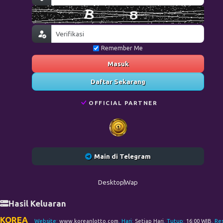
Remember Me
Masuk
Daftar Sekarang
OFFICIAL PARTNER
Main di Telegram
Desktop
Wap
Hasil Keluaran
KOREA
Website:
www.koreanlotto.com
, Hari:
Setiap Hari
, Tutup:
16:00 WIB
, Re