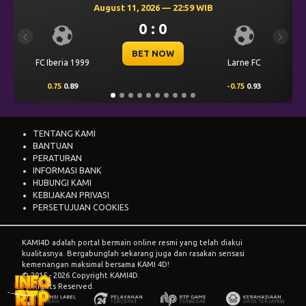
August 11, 2026 — 22:59 WIB
0 : 0
Previous
Next
BET NOW
arne FC
Bodo Glimt
Union Saint-Gi
0.75
0.93
0.75
0.77
-0.75
-0.9
TENTANG KAMI
BANTUAN
PERATURAN
INFORMASI BANK
HUBUNGI KAMI
KEBIJAKAN PRIVASI
PERSETUJUAN COOKIES
KAMI4D
adalah portal bermain online resmi yang telah diakui
kualitasnya. Bergabunglah sekarang juga dan rasakan sensasi
kemenangan maksimal bersama KAMI 4D!
© 2015 - 2026 Copyright KAMI4D.
All Rights Reserved.