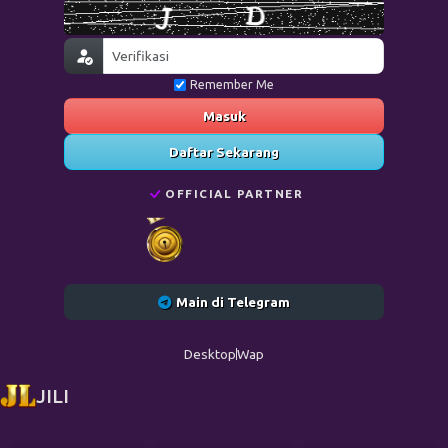
Remember Me
Masuk
Daftar Sekarang
OFFICIAL PARTNER
Main di Telegram
Desktop
Wap
JILI